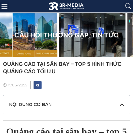
Trang chủ
Giới thiệu
Sản phẩm
Báo giá
Dự án
Tin tức
Liên hệ
CÂU HỎI THƯỜNG GẶP
,
TIN TỨC
QUẢNG CÁO TẠI SÂN BAY – TOP 5 HÌNH THỨC
QUẢNG CÁO TỐI ƯU
11/05/2022
NỘI DUNG CƠ BẢN
Quảng cáo tại sân bay – top 5