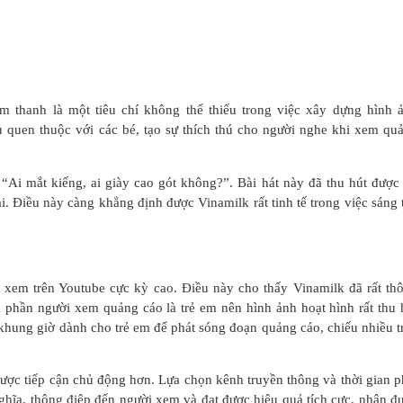
 thanh là một tiêu chí không thể thiếu trong việc xây dựng hình 
u quen thuộc với các bé, tạo sự thích thú cho người nghe khi xem qu
“Ai mắt kiếng, ai giày cao gót không?”. Bài hát này đã thu hút được 
i. Điều này càng khẳng định được Vinamilk rất tinh tế trong việc sáng 
 xem trên Youtube cực kỳ cao. Điều này cho thấy Vinamilk đã rất th
a phần người xem quảng cáo là trẻ em nên hình ảnh hoạt hình rất thu 
khung giờ dành cho trẻ em để phát sóng đoạn quảng cáo, chiếu nhiều t
ược tiếp cận chủ động hơn. Lựa chọn kênh truyền thông và thời gian p
ghĩa, thông điệp đến người xem và đạt được hiệu quả tích cực, nhận đ