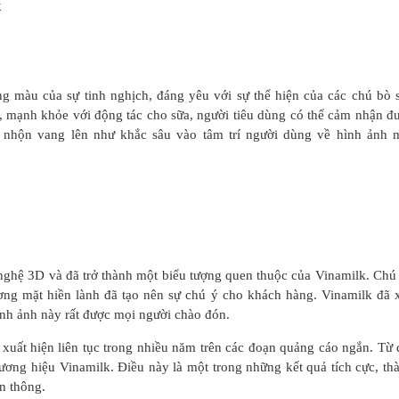
g màu của sự tinh nghịch, đáng yêu với sự thể hiện của các chú bò 
 mạnh khỏe với động tác cho sữa, người tiêu dùng có thể cảm nhận đ
ui nhộn vang lên như khắc sâu vào tâm trí người dùng về hình ảnh 
ghệ 3D và đã trở thành một biểu tượng quen thuộc của Vinamilk. Chú
ơng mặt hiền lành đã tạo nên sự chú ý cho khách hàng. Vinamilk đã 
ình ảnh này rất được mọi người chào đón.
xuất hiện liên tục trong nhiều năm trên các đoạn quảng cáo ngắn. Từ 
ơng hiệu Vinamilk. Điều này là một trong những kết quả tích cực, th
n thông.