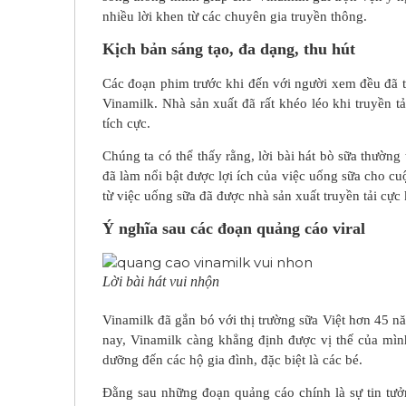
nhiều lời khen từ các chuyên gia truyền thông.
Kịch bản sáng tạo, đa dạng, thu hút
Các đoạn phim trước khi đến với người xem đều đã t
Vinamilk. Nhà sản xuất đã rất khéo léo khi truyền 
tích cực.
Chúng ta có thể thấy rằng, lời bài hát bò sữa thườn
đã làm nổi bật được lợi ích của việc uống sữa cho cu
từ việc uống sữa đã được nhà sản xuất truyền tải cực k
Ý nghĩa sau các đoạn quảng cáo viral
Lời bài hát vui nhộn
Vinamilk đã gắn bó với thị trường sữa Việt hơn 45 
nay, Vinamilk càng khẳng định được vị thế của mìn
dưỡng đến các hộ gia đình, đặc biệt là các bé.
Đằng sau những đoạn quảng cáo chính là sự tin tưở