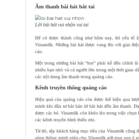
Âm thanh bài hát bắt tai
Lời bài hát vui nhộn vui tai
Để có được thành công như hôm nay, thì yếu tố âm
Vinamilk. Những bài hát được vang lên với giai điệ
cáo.
Một trong những bài hát “hot” phải kể đến chính là 
nhiều bạn nhỏ và cả người lớn trong một thời gian dà
các nội dung âm thanh trong quảng cáo.
Kênh truyền thông quảng cáo
Hiệu quả của quảng cáo còn được thể hiện qua lượt
minh khi đầu tư bài bản từ bài hát đến âm thanh. Đ
được các bé. Vinamilk còn khéo léo trong việc chọn 
các kênh truyền hình thiếu nhi.
Từ đó, tệp khách hàng mục tiêu của Vinamilk cũng đ
sóng thông minh giúp cho Vinamilk gửi trọn vẹn ý n