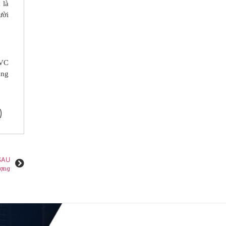
 là
ười
TVC
ằng
)
SAU
ượng