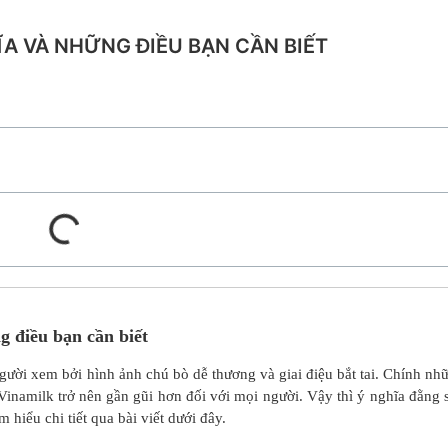
A VÀ NHỮNG ĐIỀU BẠN CẦN BIẾT
g điều bạn cần biết
gười xem bởi hình ảnh chú bò dễ thương và giai điệu bắt tai. Chính nh
inamilk trở nên gần gũi hơn đối với mọi người. Vậy thì ý nghĩa đằng 
hiểu chi tiết qua bài viết dưới đây.