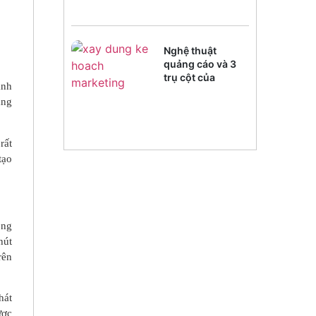
Nghệ thuật
quảng cáo và 3
trụ cột của
ảnh
Marketing
ảng
rất
tạo
ông
hút
rên
hát
ược