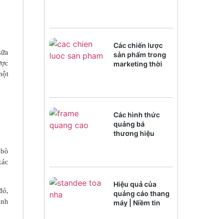
Các chiến lược
sữa
sản phẩm trong
ược
marketing thời
đại chuyển đổi
một
số
Các hình thức
quảng bá
thương hiệu
trong kỷ
 bò
nguyênAI
xác
Hiệu quả của
đó,
quảng cáo thang
ành
máy | Niềm tin
của người xem