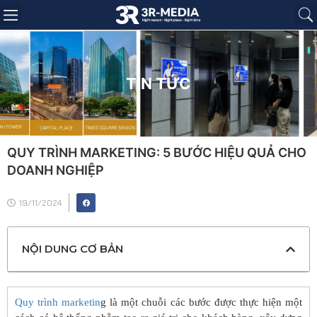
Trang chủ
Giới thiệu
Sản phẩm
Báo giá
Dự án
Tin tức
Liên hệ
TIN TỨC
QUY TRÌNH MARKETING: 5 BƯỚC HIỆU QUẢ CHO
DOANH NGHIỆP
19/11/2024
NỘI DUNG CƠ BẢN
Quy trình marketin
g là một chuỗi các bước được thực hiện một