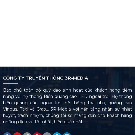
CÔNG TY TRUYỀN THÔNG 3R-MEDIA
Bao phủ toàn bộ quỹ đạo sinh hoạt của khách hàng tiềm
năng với hệ thống Biển quảng cáo LED ngoài trời, Hệ thống
biển quảng cáo ngoài trời, hệ thống tòa nhà, quảng cáo
Vinbus, Taxi và Grab… 3R-Media với nền tảng nhân sự nhiệt
huyết, trách nhiệm, chúng tôi sẽ mang đến cho khách hàng
những dịch vụ tốt nhất, hiệu quả nhất