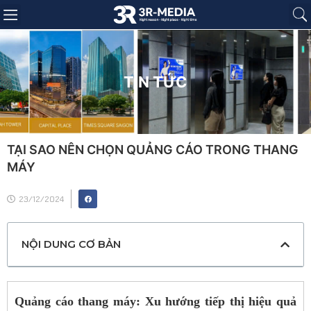
Trang chủ
Giới thiệu
Sản phẩm
Báo giá
Dự án
Tin tức
Liên hệ
TIN TỨC
TẠI SAO NÊN CHỌN QUẢNG CÁO TRONG THANG
MÁY
23/12/2024
NỘI DUNG CƠ BẢN
Quảng cáo thang máy: Xu hướng tiếp thị hiệu quả