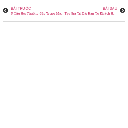
BÀI TRƯỚC
BÀI SAU
5 Câu Hỏi Thường Gặp Trong Marketing Và Quảng Cáo Ngoài Trời
Tạo Giá Trị Dài Hạn Từ Khách Hàng: Chiến Lược Và Tầm Quan Trọng Của CRR