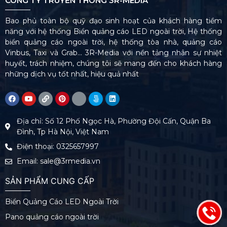
CÔNG TY TRUYỀN THÔNG 3R-MEDIA
Bao phủ toàn bộ quỹ đạo sinh hoạt của khách hàng tiềm
năng với hệ thống Biển quảng cáo LED ngoài trời, Hệ thống
biển quảng cáo ngoài trời, hệ thống tòa nhà, quảng cáo
Vinbus, Taxi và Grab… 3R-Media với nền tảng nhân sự nhiệt
huyết, trách nhiệm, chúng tôi sẽ mang đến cho khách hàng
những dịch vụ tốt nhất, hiệu quả nhất
Địa chỉ: Số 12 Phố Ngọc Hà, Phường Đội Cấn, Quận Ba
Đình, Tp Hà Nội, Việt Nam
Điện thoại: 0325657997
Email: sale@3rmedia.vn
SẢN PHẨM CUNG CẤP
Biển Quảng Cáo LED Ngoài Trời
Pano quảng cáo ngoài trời