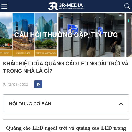
Trang chủ
Giới thiệu
Sản phẩm
Báo giá
Dự án
Tin tức
Liên hệ
CÂU HỎI THƯỜNG GẶP
,
TIN TỨC
KHÁC BIỆT CỦA QUẢNG CÁO LED NGOÀI TRỜI VÀ
TRONG NHÀ LÀ GÌ?
12/06/2022
NỘI DUNG CƠ BẢN
Quảng cáo
LED ngoài trời và quảng cáo LED trong