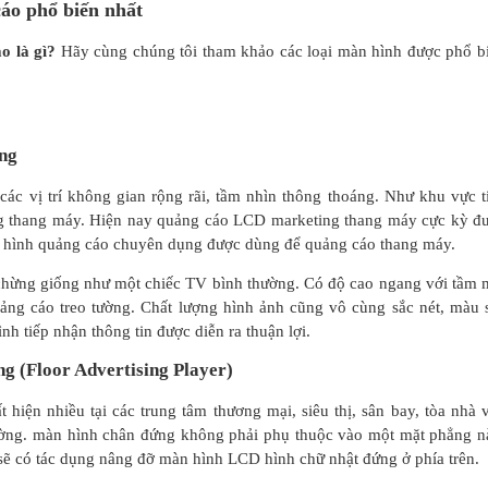
áo phổ biến nhất
o là gì?
Hãy cùng chúng tôi tham khảo các loại màn hình được phổ b
ng
các vị trí không gian rộng rãi, tầm nhìn thông thoáng. Như khu vực t
ong thang máy. Hiện nay quảng cáo LCD marketing thang máy cực kỳ đ
 hình quảng cáo chuyên dụng được dùng để quảng cáo thang máy.
chừng giống như một chiếc TV bình thường. Có độ cao ngang với tầm 
g cáo treo tường. Chất lượng hình ảnh cũng vô cùng sắc nét, màu 
ình tiếp nhận thông tin được diễn ra thuận lợi.
 (Floor Advertising Player)
iện nhiều tại các trung tâm thương mại, siêu thị, sân bay, tòa nhà 
ng. màn hình chân đứng không phải phụ thuộc vào một mặt phẳng n
 sẽ có tác dụng nâng đỡ màn hình LCD hình chữ nhật đứng ở phía trên.