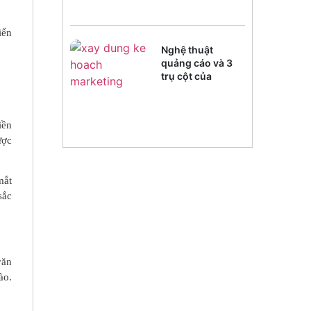
iến
Nghệ thuật
quảng cáo và 3
trụ cột của
Marketing
iền
ược
mắt
sắc
văn
ào.