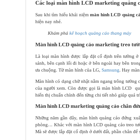
Các loại màn hình LCD marketing quảng c
Sau khi tìm hiểu khái niệm
màn hình LCD quảng cá
hiện nay nhé.
Khám phá
kế hoạch quảng cáo thang máy
Màn hình LCD quảng cáo marketing treo tườ
Là loại màn hình được lắp đặt cố định trên tường ở 
sảnh, bên cạnh lối đi hoặc ở bên ngoài hay bên tr
ưa chuộng. Từ màn hình của LG,
Samsung
. Hay màn
Màn hình có dạng chữ nhật nằm ngang trông tưởng 
của người xem. Còn được gọi là màn hình LCD quản
hiển thị chuẩn chỉnh đến từng chi tiết nhỏ giúp quá tr
Màn hình LCD marketing quảng cáo chân đứng
Những năm gần đây, màn hình quảng cáo đứng xuất h
phòng… Khác với màn hình LCD quảng cáo treo tườ
Mà sẽ được lắp đặt cố định ở dưới đất, phần chân đế