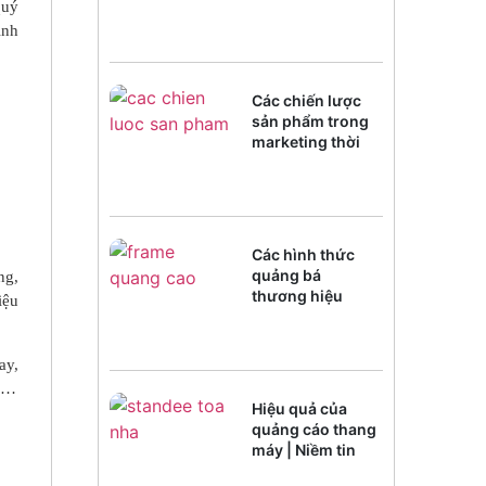
quý
inh
Các chiến lược
sản phẩm trong
marketing thời
đại chuyển đổi
số
Các hình thức
quảng bá
ng,
thương hiệu
iệu
trong kỷ
nguyênAI
ay,
ay…
Hiệu quả của
quảng cáo thang
máy | Niềm tin
của người xem