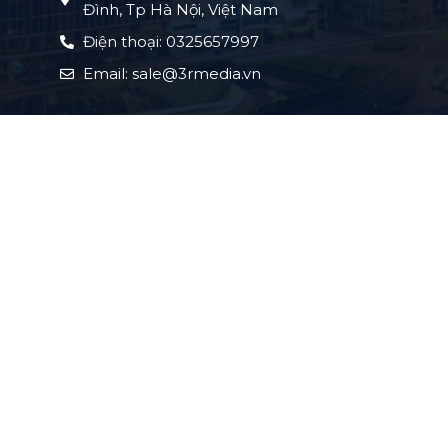
Đình, Tp Hà Nội, Việt Nam
Điện thoại: 0325657997
Email: sale@3rmedia.vn