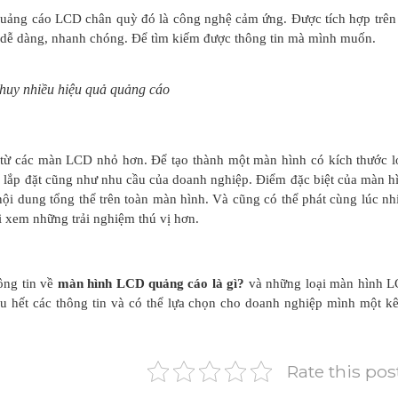
quảng cáo LCD chân quỳ đó là công nghệ cảm ứng. Được tích hợp trên
c dễ dàng, nhanh chóng. Để tìm kiếm được thông tin mà mình muốn.
huy nhiều hiệu quả quảng cáo
 từ các màn LCD nhỏ hơn. Để tạo thành một màn hình có kích thước l
í lắp đặt cũng như nhu cầu của doanh nghiệp. Điểm đặc biệt của màn h
ội dung tổng thể trên toàn màn hình. Và cũng có thể phát cùng lúc nh
i xem những trải nghiệm thú vị hơn.
ông tin về
màn hình LCD quảng cáo là gì?
và những loại màn hình 
u hết các thông tin và có thể lựa chọn cho doanh nghiệp mình một k
Rate this pos