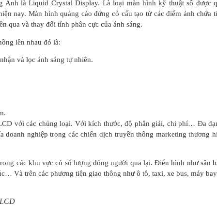
g Anh là Liquid Crystal Display. Là loại màn hình kỹ thuật số được 
 hiện nay. Màn hình quảng cáo đứng có cấu tạo từ các điểm ảnh chứa t
ền qua và thay đổi tính phân cực của ánh sáng.
ồng lên nhau đó là:
nhận và lọc ánh sáng tự nhiên.
m.
h LCD với các chủng loại. Với kích thước, độ phân giải, chi phí… Đa dạ
a doanh nghiệp trong các chiến dịch truyền thông marketing thương h
rong các khu vực có số lượng đông người qua lại. Điển hình như sân b
úc… Và trên các phương tiện giao thông như ô tô, taxi, xe bus, máy b
h LCD