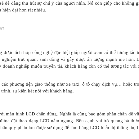
sẽ dễ dàng thu hút sự chú ý của người nhìn. Nó còn giúp cho không g
 hiện đại hơn rất nhiều.
ọn
được tích hợp công nghệ đặc biệt giúp người xem có thể tương tác t
i nghiệm trực quan, sinh động và gây được ấn tượng mạnh mẽ hơn. 
y doanh nghiệp muốn truyền tải, khách hàng còn có thể tương tác với 
các phương tiện giao thông như xe taxi, ô tô chạy dịch vụ… hoặc tr
trình, sự kiện kết nối với khách hàng.
g với màn hình LCD chân đứng. Nghĩa là cũng bao gồm phần chân đế v
 được đặt theo dạng LCD nằm ngang. Bên cạnh vai trò quảng bá thư
hân quỳ phần lớn được sử dụng để làm bảng LCD hiển thị thông tin, 