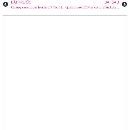
BÀI TRƯỚC
BÀI SAU
Quảng cáo ngoài trời là gì? Top 11 thông tin cần biết?
Quảng cáo LED tại công viên Lưu Hữu Phước – Cần Thơ