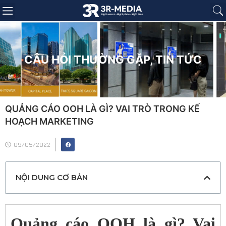
Trang chủ
Giới thiệu
Sản phẩm
Báo giá
Dự án
Tin tức
Liên hệ
CÂU HỎI THƯỜNG GẶP
,
TIN TỨC
QUẢNG CÁO OOH LÀ GÌ? VAI TRÒ TRONG KẾ
HOẠCH MARKETING
09/05/2022
NỘI DUNG CƠ BẢN
Quảng cáo OOH là gì? Vai