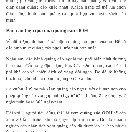
khung giờ vàng trên truyền hình hay báo mạng. Đối với các
định dạng quảng cáo khác nhau. Khách hàng có thể lựa chọn
được từng hình thức quảng cáo phù hợp với ngân sách của
mình.
Báo cáo hiệu quả của quảng cáo OOH
Về đối tượng thì bạn sẽ xác định những thói quen của họ. Để có
các hình thức quảng cáo ngoài trời phù hợp nhất.
Ngày nay các kênh quảng cáo ngoài trời phổ biến nhất thường
liên quan đến trang định dạng lớn. Các kênh quảng cáo có chi
phí khá cao và chiến dịch có vòng đời ngắn. Do đó sẽ không
thích hợp cho nhiều doanh nghiệp vừa và nhỏ.
Đó chính là lý do mà kênh quảng cáo ngoài trời dài hạn hơn cho
phép quảng cáo vòng quanh chạy từ từ 1-3 năm, 24 giờ/ngày, 7
ngày/tuần hoặc 365 ngày/năm.
Đối với 1 người tiêu dùng thì khi xem
quảng cáo OOH
sẽ cần
xem 20 lần. Trước khi họ quyết định mua nó. Do đó doanh
nghiệp cần phân tích xem quảng cáo đã được lặp lại bao nhiêu