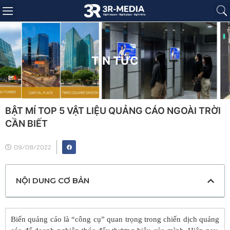
Trang chủ
Giới thiệu
Sản phẩm
Báo giá
Dự án
Tin tức
Liên hệ
TIN TỨC
BẬT MÍ TOP 5 VẬT LIỆU QUẢNG CÁO NGOÀI TRỜI
CẦN BIẾT
09/08/2022
NỘI DUNG CƠ BẢN
Biển quảng cáo là “công cụ” quan trọng trong chiến dịch quảng