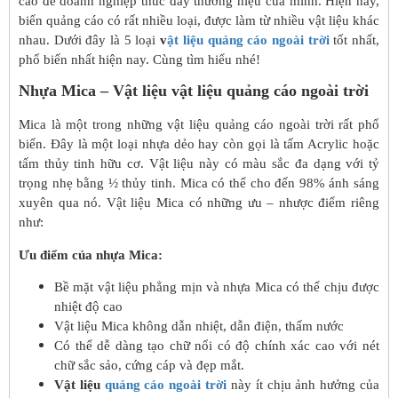
cáo để doanh nghiệp thúc đẩy thương hiệu của mình. Hiện nay,
biển quảng cáo có rất nhiều loại, được làm từ nhiều vật liệu khác
nhau. Dưới đây là 5 loại
v
ật liệu quảng cáo ngoài trời
tốt nhất,
phổ biến nhất hiện nay. Cùng tìm hiểu nhé!
Nhựa Mica – Vật liệu vật liệu quảng cáo ngoài trời
Mica là một trong những vật liệu quảng cáo ngoài trời rất phổ
biến. Đây là một loại nhựa dẻo hay còn gọi là tấm Acrylic hoặc
tấm thủy tinh hữu cơ. Vật liệu này có màu sắc đa dạng với tỷ
trọng nhẹ bằng ½ thủy tinh. Mica có thể cho đến 98% ánh sáng
xuyên qua nó. Vật liệu Mica có những ưu – nhược điểm riêng
như:
Ưu điểm của nhựa Mica:
Bề mặt vật liệu phẳng mịn và nhựa Mica có thể chịu được
nhiệt độ cao
Vật liệu Mica không dẫn nhiệt, dẫn điện, thấm nước
Có thể dễ dàng tạo chữ nổi có độ chính xác cao với nét
chữ sắc sảo, cứng cáp và đẹp mắt.
Vật liệu
quảng cáo ngoài trời
này ít chịu ảnh hưởng của